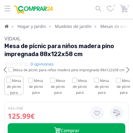
0
0
Hogar y Jardín
Muebles de jardín
Mesas de exteri
VIDAXL
Mesa de pícnic para niños madera pino
impregnada 88x122x58 cm
0 opiniones
151.19€
125.99€
Сomprar