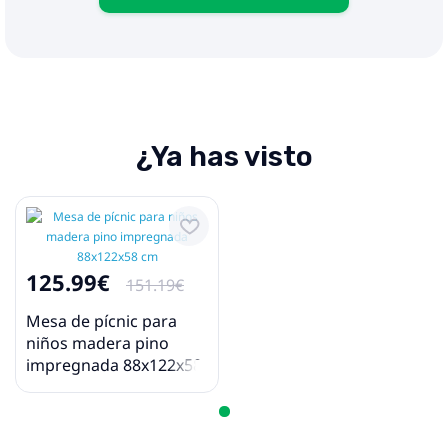
¿Ya has visto
125.99€
151.19€
Mesa de pícnic para
niños madera pino
impregnada 88x122x58
cm