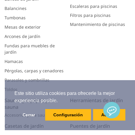
Escaleras para piscinas
Balancines
Filtros para piscinas
Tumbonas
Mantenimiento de piscinas
Mesas de exterior
Arcones de jardín
Fundas para muebles de
jardín
Hamacas
Pérgolas, carpas y cenadores
Parasoles y sombrillas
Toldos
Este sitio utiliza cookies para ofrecerle la mejor
Saunas y equipos para
Herramientas de jardín
experiencia posible.
sauna
Accesorios para sauna
Cerrar
Configuración
Aceptar
Casetas de jardín
Puentes de jardín