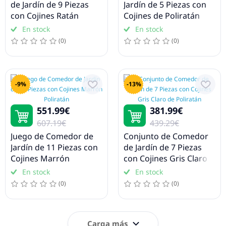
de Jardín de 9 Piezas
Jardín de 5 Piezas con
con Cojines Ratán
Cojines de Poliratán
Polipropileno Antracita
Blanco
En stock
En stock
(0)
(0)
-9%
-13%
551.99€
381.99€
607.19€
439.29€
Juego de Comedor de
Conjunto de Comedor
Jardín de 11 Piezas con
de Jardín de 7 Piezas
Cojines Marrón
con Cojines Gris Claro
Poliratán
de Poliratán
En stock
En stock
(0)
(0)
Carga más