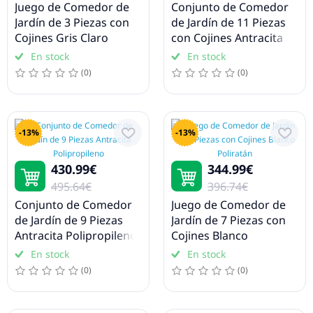
Juego de Comedor de
Conjunto de Comedor
Jardín de 3 Piezas con
de Jardín de 11 Piezas
Riego
Cojines Gris Claro
con Cojines Antracita
Poliratán
En stock
En stock
Tierras y sustratos para plantas
(0)
(0)
Soportes para macetas
Repelentes de insectos
-13%
-13%
430.99€
344.99€
495.64€
396.74€
Conjunto de Comedor
Juego de Comedor de
de Jardín de 9 Piezas
Jardín de 7 Piezas con
Antracita Polipropileno
Cojines Blanco
Poliratán
En stock
En stock
(0)
(0)