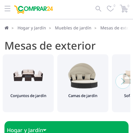
0
0
Defecto
Filtrar
Hogar y Jardín
Muebles de jardín
Mesas de exteri
Mesas de exterior
Conjuntos de jardín
Camas de jardín
Sofá
Hogar y Jardín