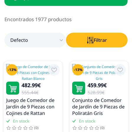
Muebles de jardín
Conjuntos de jardín
Encontrados 1977 productos
Camas de jardín
Sofás de jardín
Defecto
Filtrar
Sillas de jardín
Bancos de jardín
Balancines
-13%
-13%
Tumbonas
482.99€
459.99€
Mesas de exterior
555.44€
528.99€
Arcones de jardín
Juego de Comedor de
Conjunto de Comedor
Jardín de 9 Piezas con
de Jardín de 9 Piezas de
Fundas para muebles de jardín
Cojines de Rattan
Poliratán Gris
Hamacas
Blanco
En stock
En stock
Pérgolas, carpas y cenadores
(0)
(0)