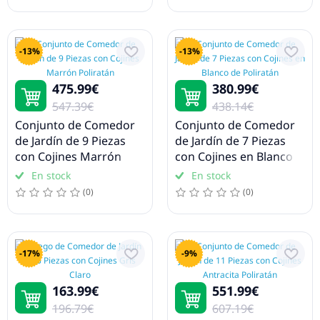
Parasoles y sombrillas
Toldos
-13%
-13%
Piscinas y accesorios
475.99€
380.99€
547.39€
438.14€
Saunas y equipos para sauna
Conjunto de Comedor
Conjunto de Comedor
de Jardín de 9 Piezas
de Jardín de 7 Piezas
Herramientas de jardín
con Cojines Marrón
con Cojines en Blanco
Poliratán
de Poliratán
Casetas de jardín
En stock
En stock
(0)
(0)
Puentes de jardín
Arcos y enrejados de jardín
-17%
-9%
Maquinaria de jardinería
163.99€
551.99€
196.79€
607.19€
Alfombras exterior