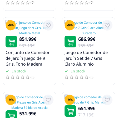
(0)
(0)
-9%
-9%
851.99€
686.99€
937.19€
755.69€
Conjunto de Comedor
Juego de Comedor de
de Jardín Juego de 9
Jardín Set de 7 Gris
Gris, Tono Madera
Claro Aluminio
Metal
Duradero
En stock
En stock
(0)
(0)
-9%
-9%
651.99€
531.99€
717.19€