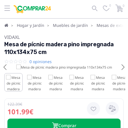
0
0
Hogar y Jardín
Muebles de jardín
Mesas de exteri
VIDAXL
Mesa de pícnic madera pino impregnada
110x134x75 cm
0 opiniones
122.39€
101.99€
Сomprar