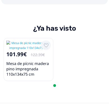
¿Ya has visto
101.99€
122.39€
Mesa de pícnic madera
pino impregnada
110x134x75 cm