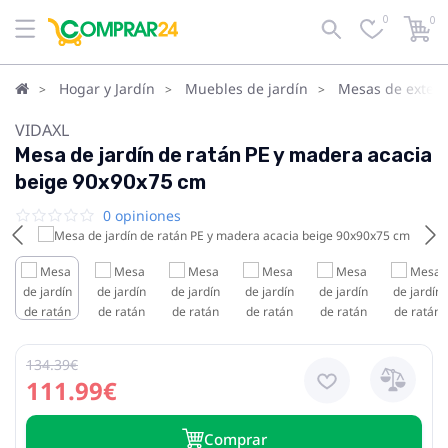
0
0
Hogar y Jardín
Muebles de jardín
Mesas de exteri
VIDAXL
Mesa de jardín de ratán PE y madera acacia
beige 90x90x75 cm
0 opiniones
134.39€
111.99€
Сomprar