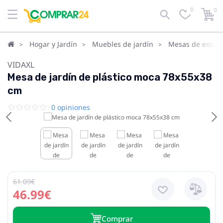
0
0
Hogar y Jardín
Muebles de jardín
Mesas de exteri
VIDAXL
Mesa de jardín de plástico moca 78x55x38
cm
0 opiniones
61.09€
46.99€
Сomprar