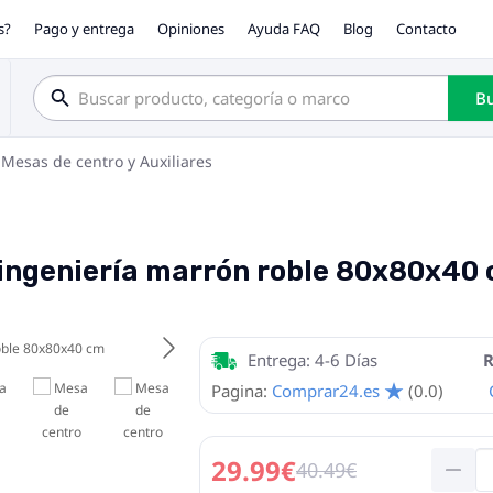
s?
Pago y entrega
Opiniones
Ayuda FAQ
Blog
Contacto
Bu
Mesas de centro y Auxiliares
ingeniería marrón roble 80x80x40
Entrega: 4-6 Días
R
Pagina:
Comprar24.es
(0.0)
29.99€
40.49€