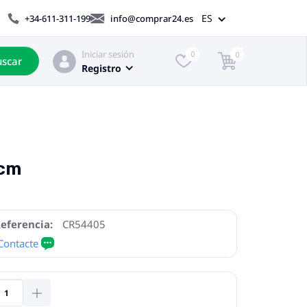
ES
+34-611-311-199
info@comprar24.es
Iniciar sesión
0
0
scar
Registro
 cm
eferencia:
CR54405