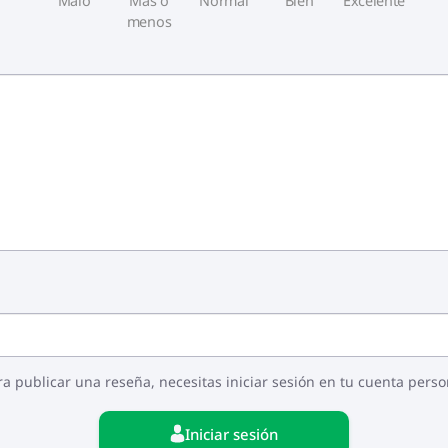
Malo
Más o
Normal
Bien
Excelente
menos
ra publicar una reseña, necesitas iniciar sesión en tu cuenta perso
Iniciar sesión