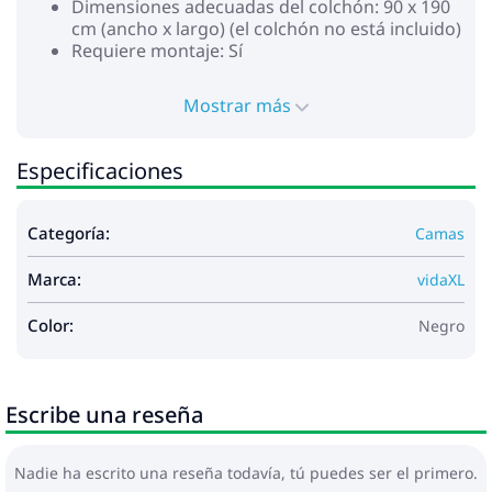
Dimensiones adecuadas del colchón: 90 x 190
cm (ancho x largo) (el colchón no está incluido)
Requiere montaje: Sí
No utilice este artículo si algún componente está
roto, rasgado o falta. Este producto funciona con CC
Mostrar más
de 5 V, pero la fuente de alimentación USB
certificada de 5 V no está incluida. El alto voltaje
Especificaciones
puede causar sobrecalentamiento y puede provocar
daños al dispositivo y el riesgo potencial de
sobrecalentamiento e incendio.
Categoría:
Camas
Marca:
vidaXL
Color:
Negro
Escribe una reseña
Nadie ha escrito una reseña todavía, tú puedes ser el primero.