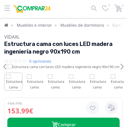
0
0
Muebles e interior
Muebles de dormitorio
Camas
VIDAXL
Estructura cama con luces LED madera
ingeniería negro 90x190 cm
0 opiniones
184.79€
153.99€
Сomprar