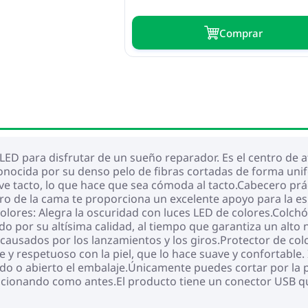
Сomprar
LED para disfrutar de un sueño reparador. Es el centro de a
econocida por su denso pelo de fibras cortadas de forma uni
ve tacto, lo que hace que sea cómoda al tacto.Cabecero prác
ero de la cama te proporciona un excelente apoyo para la e
e colores: Alegra la oscuridad con luces LED de colores.Colc
o por su altísima calidad, al tiempo que garantiza un alto n
causados por los lanzamientos y los giros.Protector de colc
e y respetuoso con la piel, que lo hace suave y confortable.
do o abierto el embalaje.Únicamente puedes cortar por la pa
ncionando como antes.El producto tiene un conector USB q