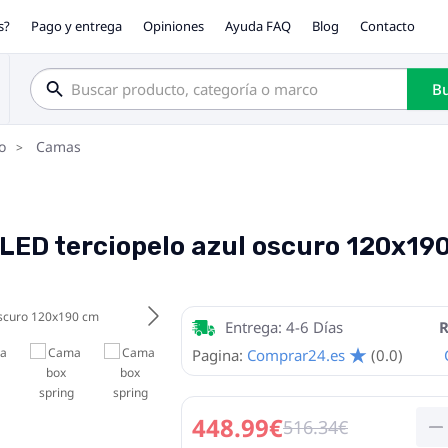
s?
Pago y entrega
Opiniones
Ayuda FAQ
Blog
Contacto
Bu
o
Camas
 LED terciopelo azul oscuro 120x19
Entrega: 4-6 Días
R
Pagina:
Comprar24.es
(0.0)
448.99€
516.34€