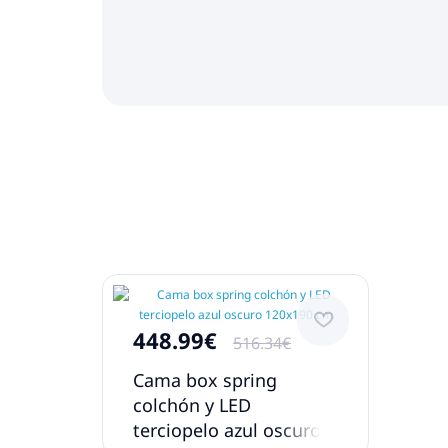
448.99€
516.34€
Cama box spring
colchón y LED
terciopelo azul oscuro