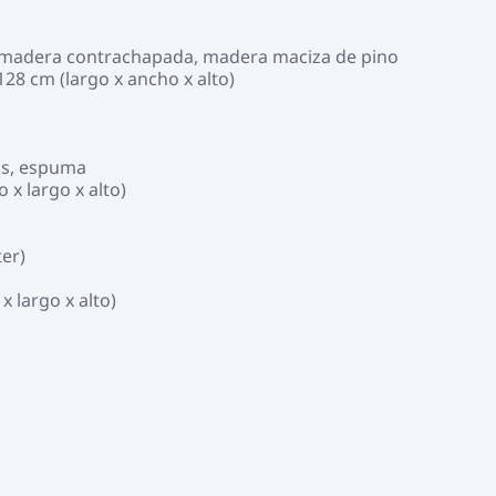
), madera contrachapada, madera maciza de pino
128 cm (largo x ancho x alto)
os, espuma
 x largo x alto)
ter)
 largo x alto)