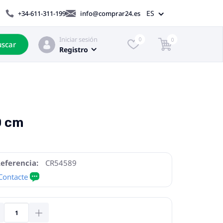
ES
+34-611-311-199
info@comprar24.es
Iniciar sesión
0
0
scar
Registro
0 cm
eferencia:
CR54589