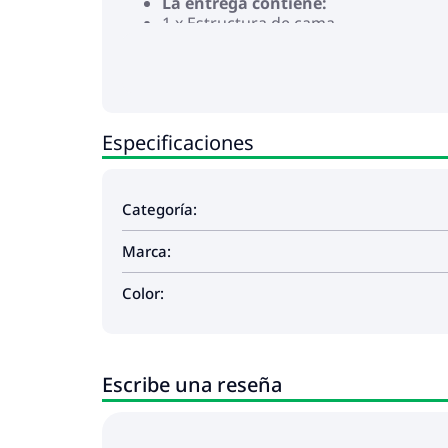
La entrega contiene:
1 x Estructura de cama
2 x Cabeceros
1 x Colchón
1 x Cubrecolchón
1 x Tira LED
Este producto funciona con CC de 5 V, pero 
Especificaciones
sobrecalentamiento y puede provocar daños 
Categoría:
Marca:
Color:
Escribe una reseña