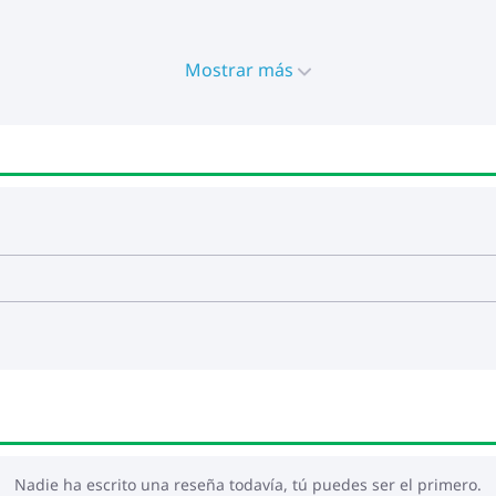
Mostrar más
la fuente de alimentación USB certificada de 5 V no está inc
al dispositivo y el riesgo potencial de sobrecalentamiento
Nadie ha escrito una reseña todavía, tú puedes ser el primero.