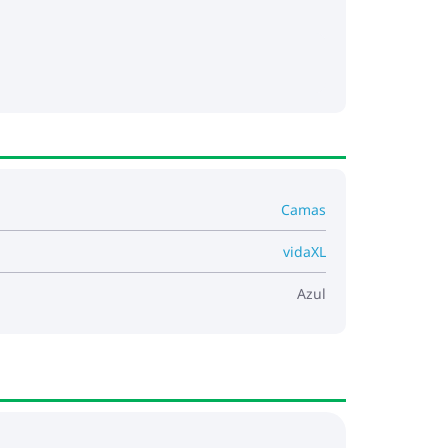
luida. El alto voltaje puede causar
 e incendio.
Camas
vidaXL
Azul