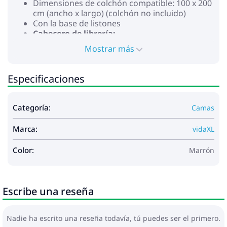
Dimensiones de colchón compatible: 100 x 200
cm (ancho x largo) (colchón no incluido)
Con la base de listones
Cabecero de librería:
Dimensiones: 106 x 24 x 82 cm (ancho x
Mostrar más
profundo x alto)
Anchura de colchón adecuado: 100 cm
Con compartimentos de almacenamiento
Especificaciones
La entrega contiene:
1 x Estructura de cama
1 x Cabecero de librería
Categoría:
Camas
Marca:
vidaXL
Color:
Marrón
Escribe una reseña
Nadie ha escrito una reseña todavía, tú puedes ser el primero.