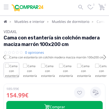
0
0
Muebles e interior
Muebles de dormitorio
Camas
VIDAXL
Cama con estantería sin colchón madera
maciza marrón 100x200 cm
0 opiniones
185.99€
154.99€
Сomprar