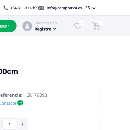
ES
+34-611-311-199
info@comprar24.es
Iniciar sesión
0
0
scar
Registro
200cm
eferencia:
CR170093