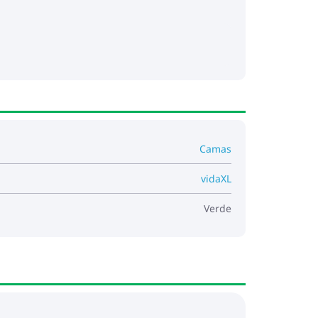
luida. El alto voltaje puede causar
 e incendio.
Camas
vidaXL
Verde