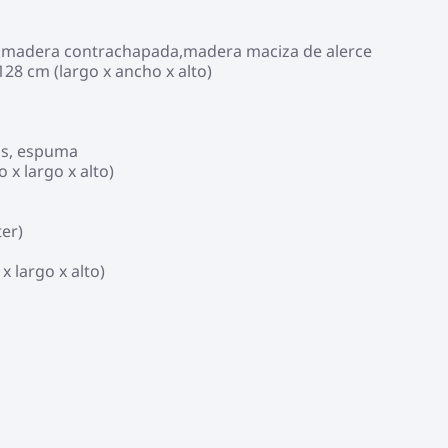
r), madera contrachapada,madera maciza de alerce
128 cm (largo x ancho x alto)
os, espuma
 x largo x alto)
ter)
 largo x alto)