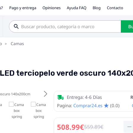
s?
Pago y entrega
Opiniones
Ayuda FAQ
Blog
Contacto
Bu
o
Camas
 LED terciopelo verde oscuro 140x
Entrega: 4-6 Días
R
Pagina:
Comprar24.es
(0.0)
508.99€
559.89€