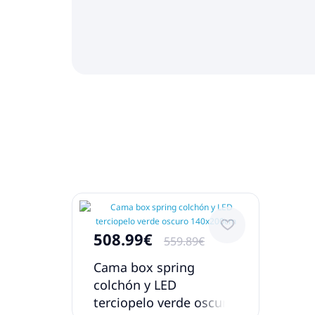
508.99€
559.89€
Cama box spring
colchón y LED
terciopelo verde oscuro