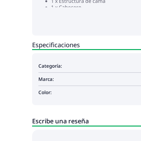
1 x Estructura de cama
1 x Cabecero
1 x Colchón
1 x Cubrecolchón
2 x Tiras LED
Este producto funciona con CC de 5 V, pero 
sobrecalentamiento y puede provocar daños 
Especificaciones
Categoría:
Marca:
Color:
Escribe una reseña