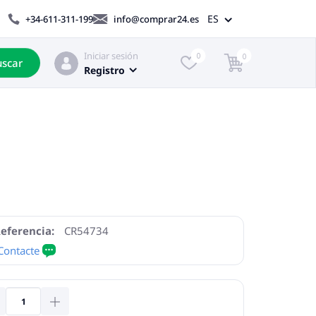
ES
+34-611-311-199
info@comprar24.es
Iniciar sesión
0
0
scar
Registro
eferencia:
CR54734