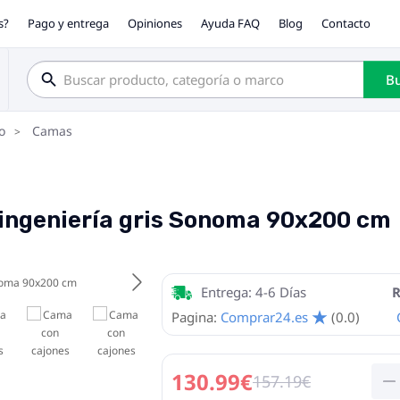
s?
Pago y entrega
Opiniones
Ayuda FAQ
Blog
Contacto
Bu
o
Camas
ingeniería gris Sonoma 90x200 cm
Entrega: 4-6 Días
R
Pagina:
Comprar24.es
(0.0)
130.99€
157.19€