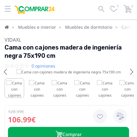
0
0
Muebles e interior
Muebles de dormitorio
Camas
VIDAXL
Cama con cajones madera de ingeniería
negra 75x190 cm
0 opiniones
128.39€
106.99€
Сomprar