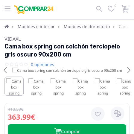
0
0
Muebles e interior
Muebles de dormitorio
Camas
VIDAXL
Cama box spring con colchón terciopelo
gris oscuro 90x200 cm
0 opiniones
418.59€
363.99€
Сomprar