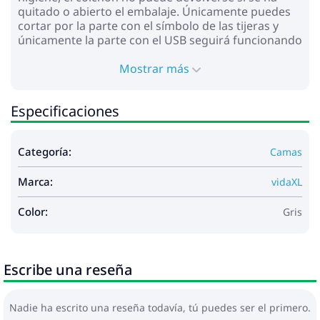
quitado o abierto el embalaje. Únicamente puedes
cortar por la parte con el símbolo de las tijeras y
únicamente la parte con el USB seguirá funcionando
como antes.
Mostrar más
Estructura de la cama con cabecero:
Color: Gris oscuro
Material: Terciopelo (100% poliéster), madera
Especificaciones
contrachapada
Dimensiones: 200 x 90 x 140,5/150,5 cm (largo x
ancho x alto)
Categoría:
Camas
Patas de plástico grueso
Requiere montaje: Sí
Marca:
vidaXL
Colchón:
Color: Blanco y gris oscuro
Color:
Gris
Material: Terciopelo (100% poliéster)
Material de relleno: Muelles ensacados,
espuma
Firmeza: Media
Escribe una reseña
Dimensiones: 90 x 200 x 20 cm (ancho x largo x
alto)
Colchón superior topper:
Nadie ha escrito una reseña todavía, tú puedes ser el primero.
Color: Blanco