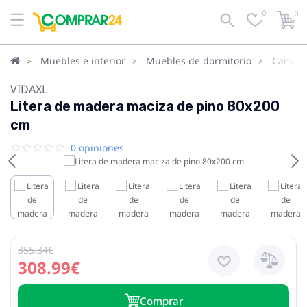
0
0
Muebles e interior
Muebles de dormitorio
Camas
VIDAXL
Litera de madera maciza de pino 80x200
cm
0 opiniones
355.34€
308.99€
Сomprar