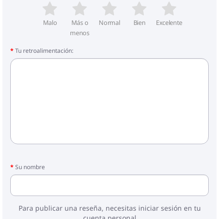
1 x Cabecero
1 x Colchón
Malo
Más o
Normal
Bien
Excelente
1 x Cubrecolchón
menos
Tu retroalimentación:
Su nombre
Para publicar una reseña, necesitas iniciar sesión en tu
cuenta personal