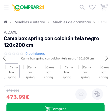
0
0
Muebles e interior
Muebles de dormitorio
Camas
VIDAXL
Cama box spring con colchón tela negro
120x200 cm
0 opiniones
545.09€
473.99€
Сomprar