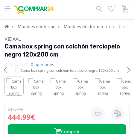
0
0
Muebles e interior
Muebles de dormitorio
Camas
VIDAXL
Cama box spring con colchón terciopelo
negro 120x200 cm
0 opiniones
511.74€
444.99€
Сomprar