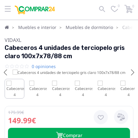
0
0
Muebles e interior
Muebles de dormitorio
Cabece
VIDAXL
Cabeceros 4 unidades de terciopelo gris
claro 100x7x78/88 cm
0 opiniones
179.99€
149.99€
Сomprar