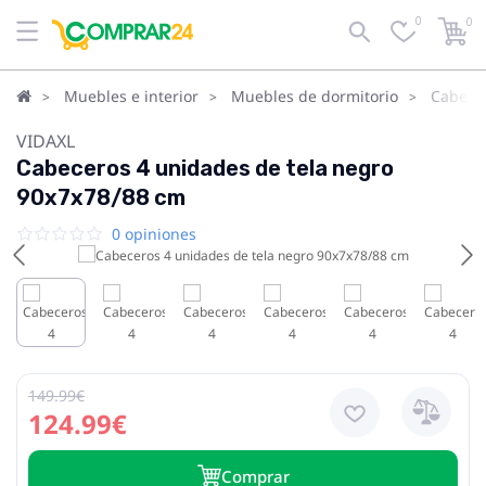
0
0
Muebles e interior
Muebles de dormitorio
Cabece
VIDAXL
Cabeceros 4 unidades de tela negro
90x7x78/88 cm
0 opiniones
149.99€
124.99€
Сomprar