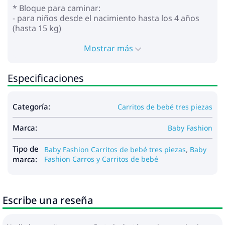
* Bloque para caminar:
- para niños desde el nacimiento hasta los 4 años
(hasta 15 kg)
- instalación con vista a los padres
- respaldo regulable en posición horizontal
Mostrar más
- reposapiés ajustable
- asa para padres ajustable en altura hecha de cuero
Especificaciones
ecológico
- cinturones de seguridad ajustables de 5 puntos
con almohadillas suaves
Categoría:
Carritos de bebé tres piezas
- parachoques extraíble
- ruedas: inflables
Marca:
- absorción de impactos en todas las ruedas
Baby Fashion
- freno central
- carro de la compra
Tipo de
Baby Fashion Carritos de bebé tres piezas
,
Baby
marca:
Fashion Carros y Carritos de bebé
*Asiento de coche:
- para niños de 0 a 13 kg
- proporciona seguridad y comodidad
Escribe una reseña
- función de soporte
- función de porteo del bebé
- asa ajustable para transportar en varias posiciones