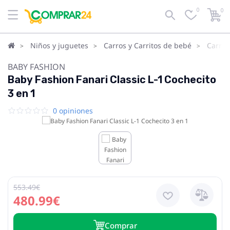
0
0
Niños y juguetes
Carros y Carritos de bebé
Carrit
BABY FASHION
Baby Fashion Fanari Classic L-1 Cochecito
3 en 1
0 opiniones
553.49€
480.99€
Сomprar