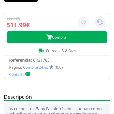
563.49€
511.99€
Сomprar
Entrega: 5-8 Días
Referencia:
CR21783
Pagina:
Comprar24.es
(0.0)
Descripción
Los cochecitos Baby Fashion Isabell suenan como
cochecitos elegantes y cómodos de estilo retro,