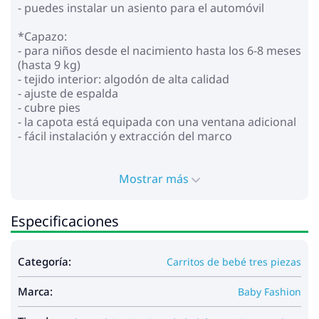
- puedes instalar un asiento para el automóvil
*Capazo:
- para niños desde el nacimiento hasta los 6-8 meses
(hasta 9 kg)
- tejido interior: algodón de alta calidad
- ajuste de espalda
- cubre pies
- la capota está equipada con una ventana adicional
- fácil instalación y extracción del marco
* Bloque para caminar:
- para niños desde el nacimiento hasta los 4 años
Mostrar más
(hasta 15 kg)
- instalación con vista a los padres
Especificaciones
- respaldo regulable en posición horizontal
- reposapiés ajustable
- asa para padres ajustable en altura hecha de cuero
Categoría:
Carritos de bebé tres piezas
ecológico
- cinturones de seguridad ajustables de 5 puntos
Marca:
con almohadillas suaves
Baby Fashion
- parachoques extraíble