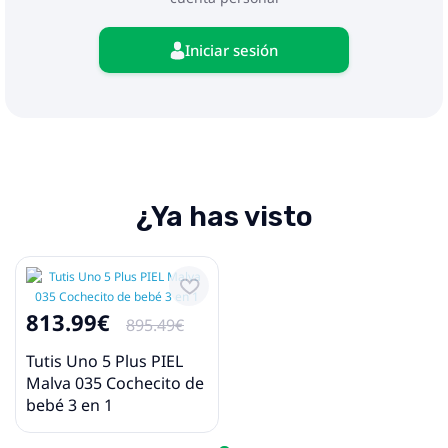
❤ peso al caminar: 3,5 kg
❤ peso del cuadro: 7,25 kg
Iniciar sesión
❤ carga máxima: 22 kg
Incluido:
❤ marco
❤ cuna con funda
❤ colchón en la cuna
❤ bloque para caminar con cubre pies
❤ asiento de coche
¿Ya has visto
❤ adaptadores
❤ mochila para mamá
❤ impermeable
❤ mosquitera
❤ portabotellas
813.99€
❤ bolsa de compras
895.49€
Tutis Uno 5 Plus PIEL
Malva 035 Cochecito de
bebé 3 en 1