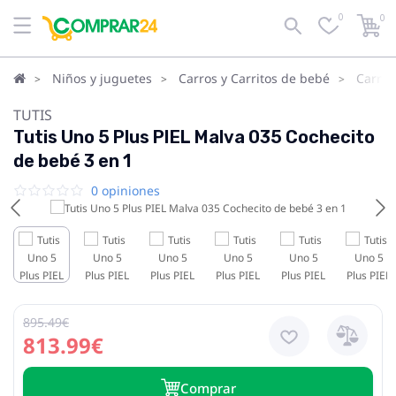
0
0
Niños y juguetes
Carros y Carritos de bebé
Carrit
TUTIS
Tutis Uno 5 Plus PIEL Malva 035 Cochecito
de bebé 3 en 1
0 opiniones
895.49€
813.99€
Сomprar