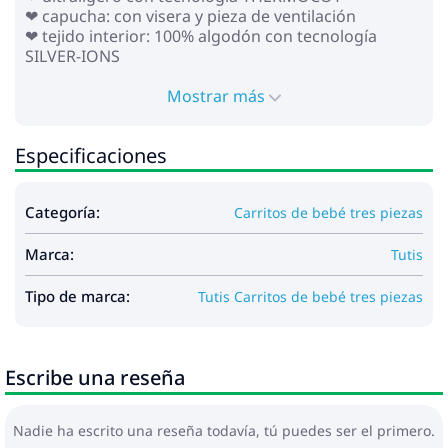
❤ capucha: con visera y pieza de ventilación
❤ tejido interior: 100% algodón con tecnología
SILVER-IONS
❤ capa con solapa
❤ colchón
Mostrar más
* Bloque para caminar:
Especificaciones
❤ para niños desde el nacimiento hasta ~3-4 años
(hasta 22 kg)
❤ asiento reversible: instalación en ambas
Categoría:
Carritos de bebé tres piezas
direcciones de movimiento
❤ espacioso bloque para caminar (36x100 cm)
Marca:
❤ capucha: con visera y pieza de ventilación
Tutis
❤ respaldo ajustable a posición horizontal
❤ reposapiés ajustable
Tipo de marca:
Tutis Carritos de bebé tres piezas
❤ asa para padres ajustable en altura (cuero
ecológico)
❤ Cinturones de seguridad de 5 puntos con
Escribe una reseña
almohadillas suaves
❤ parachoques que se abre por ambos lados con un
separador de piernas (cuero ecológico)
Nadie ha escrito una reseña todavía, tú puedes ser el primero.
❤ ruedas: poliuretano, resistentes a pinchazos (no