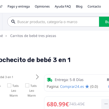
s?
Pago y entrega
Opiniones
Ayuda FAQ
Blog
Contacto
Bu
bé
Carritos de bebé tres piezas
checito de bebé 3 en 1
Entrega: 5-8 Días
R
Pagina:
Comprar24.es
(0.0)
680.99€
749.49€