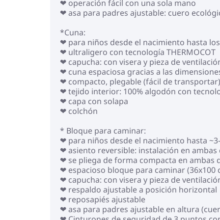
❤ operación fácil con una sola mano
❤ asa para padres ajustable: cuero ecológi
*Cuna:
❤ para niños desde el nacimiento hasta los
❤ ultraligero con tecnología THERMOCOT
❤ capucha: con visera y pieza de ventilació
❤ cuna espaciosa gracias a las dimensione
❤ compacto, plegable (fácil de transportar
❤ tejido interior: 100% algodón con tecno
❤ capa con solapa
❤ colchón
* Bloque para caminar:
❤ para niños desde el nacimiento hasta ~3-
❤ asiento reversible: instalación en amba
❤ se pliega de forma compacta en ambas d
❤ espacioso bloque para caminar (36x100 
❤ capucha: con visera y pieza de ventilació
❤ respaldo ajustable a posición horizontal
❤ reposapiés ajustable
❤ asa para padres ajustable en altura (cue
❤ Cinturones de seguridad de 3 puntos co