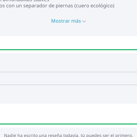
s con un separador de piernas (cuero ecológico)
os (no inflables), de liberación rápida, tecnología Tutis Al
dad de bloqueo para movimiento recto, con vibración reduc
Mostrar más
o suave y ajustable
kit
a recién nacido
n cinturón estándar o el sistema Isofix
 115x61x104 cm
cm
Nadie ha escrito una reseña todavía, tú puedes ser el primero.