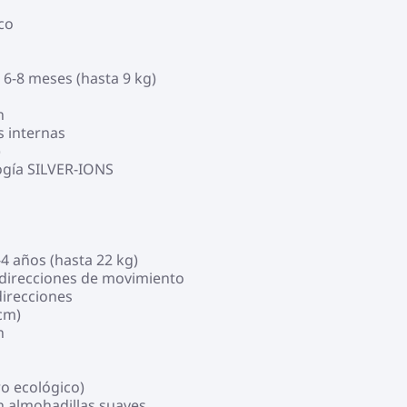
co
 6-8 meses (hasta 9 kg)
n
s internas
)
logía SILVER-IONS
4 años (hasta 22 kg)
s direcciones de movimiento
irecciones
cm)
n
ro ecológico)
n almohadillas suaves