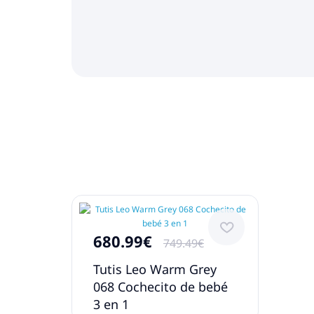
680.99€
749.49€
Tutis Leo Warm Grey
068 Cochecito de bebé
3 en 1