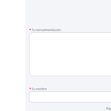
❤ carga máxima: 22 kg
Incluido:
❤ marco
❤ cuna con funda
❤ colchón en la cuna
Tu retroalimentación:
❤ bloque para caminar con cubre pies
❤ asiento de coche
❤ adaptadores
❤ mochila para mamá
❤ impermeable
❤ mosquitera
❤ portabotellas
❤ bolsa de compras
Su nombre
Pa