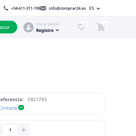
ES
+34-611-311-199
info@comprar24.es
Iniciar sesión
0
0
scar
Registro
eferencia:
CR21793