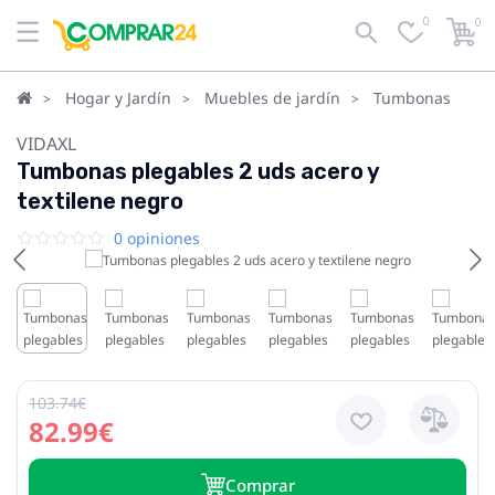
0
0
Hogar y Jardín
Muebles de jardín
Tumbonas
VIDAXL
Tumbonas plegables 2 uds acero y
textilene negro
0 opiniones
103.74€
82.99€
Сomprar