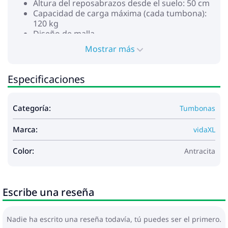
Altura del reposabrazos desde el suelo: 50 cm
Capacidad de carga máxima (cada tumbona):
120 kg
Diseño de malla
Resistente a la intemperie y a la oxidación
Mostrar más
Respaldo reclinable ajustable en 5 posiciones
Adecuado para uso tanto en exteriores como
en interiores
Especificaciones
La entrega incluye 2 tumbonas y 1 mesa
plegable
Fácil montaje
Categoría:
Tumbonas
Máximo 110 kg por asiento. Tenga en cuenta el
Marca:
riesgo de incendios abiertos y otras fuentes de calor
vidaXL
intenso en las proximidades del producto.
Color:
Antracita
Escribe una reseña
Nadie ha escrito una reseña todavía, tú puedes ser el primero.