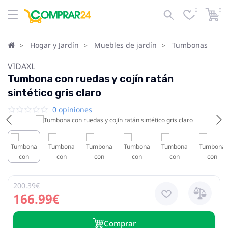
0
0
Hogar y Jardín
Muebles de jardín
Tumbonas
VIDAXL
Tumbona con ruedas y cojín ratán
sintético gris claro
0 opiniones
200.39€
166.99€
Сomprar