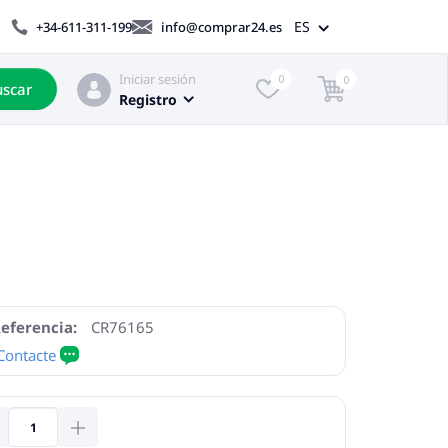
ES
+34-611-311-199
info@comprar24.es
Iniciar sesión
0
0
scar
Registro
eferencia:
CR76165