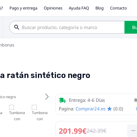
s?
Pago y entrega
Opiniones
Ayuda FAQ
Blog
Contacto
Bu
mbonas
 ratán sintético negro
Entrega: 4-6 Días
R
Pagina:
Comprar24.es
(0.0)
201.99€
242.39€