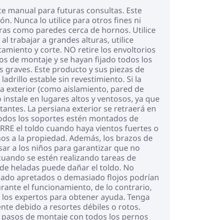
te manual para futuras consultas. Este
. Nunca lo utilice para otros fines ni
uras como paredes cerca de hornos. Utilice
l trabajar a grandes alturas, utilice
amiento y corte. NO retire los envoltorios
os de montaje y se hayan fijado todos los
es graves. Este producto y sus piezas de
rillo estable sin revestimiento. Si la
rta exterior (como aislamiento, pared de
o instale en lugares altos y ventosos, ya que
ltantes. La persiana exterior se retraerá en
 todos los soportes estén montados de
RRE el toldo cuando haya vientos fuertes o
ños a la propiedad. Además, los brazos de
ar a los niños para garantizar que no
o cuando se estén realizando tareas de
de heladas puede dañar el toldo. No
siado apretados o demasiado flojos podrían
rante el funcionamiento, de lo contrario,
a a los expertos para obtener ayuda. Tenga
nte debido a resortes débiles o rotos.
s pasos de montaje con todos los pernos