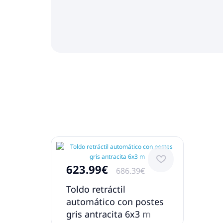
623.99€
686.39€
Toldo retráctil
automático con postes
gris antracita 6x3 m