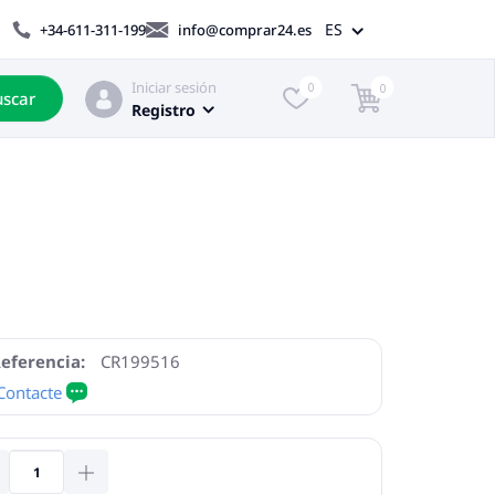
ES
+34-611-311-199
info@comprar24.es
Iniciar sesión
0
0
scar
Registro
eferencia:
CR199516