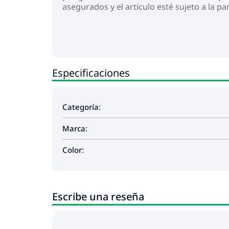
asegurados y el artículo esté sujeto a la pa
repentina del brazo de un toldo plegable p
producto. Advertencia: el uso en condicion
Especificaciones
Categoría:
Marca:
Color:
Escribe una reseña