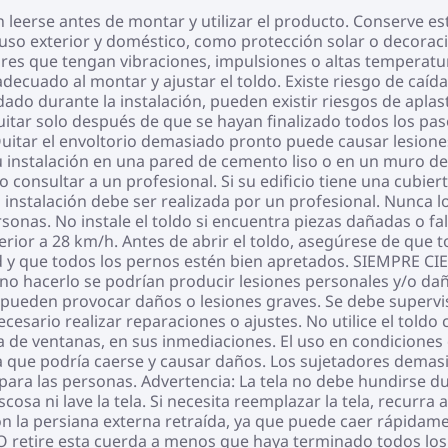
leerse antes de montar y utilizar el producto. Conserve es
o exterior y doméstico, como protección solar o decoración
gares que tengan vibraciones, impulsiones o altas temperat
ecuado al montar y ajustar el toldo. Existe riesgo de caída a
do durante la instalación, pueden existir riesgos de aplast
itar solo después de que se hayan finalizado todos los pas
. Quitar el envoltorio demasiado pronto puede causar lesion
instalación en una pared de cemento liso o en un muro de lad
io consultar a un profesional. Si su edificio tiene una cubie
 la instalación debe ser realizada por un profesional. Nunca l
rsonas. No instale el toldo si encuentra piezas dañadas o fa
perior a 28 km/h. Antes de abrir el toldo, asegúrese de que
 y que todos los pernos estén bien apretados. SIEMPRE CIE
e no hacerlo se podrían producir lesiones personales y/o da
 pueden provocar daños o lesiones graves. Se debe supervis
necesario realizar reparaciones o ajustes. No utilice el told
de ventanas, en sus inmediaciones. El uso en condiciones 
ya que podría caerse y causar daños. Los sujetadores dema
para las personas. Advertencia: La tela no debe hundirse du
cosa ni lave la tela. Si necesita reemplazar la tela, recurr
on la persiana externa retraída, ya que puede caer rápidame
¡NO retire esta cuerda a menos que haya terminado todos lo