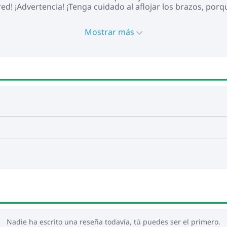
red! ¡Advertencia! ¡Tenga cuidado al aflojar los brazos, por
uede causar lesiones. Advertencia: Las instrucciones de usu
es de heladas puede dañar el producto. Uso externo en edif
Mostrar más
Nadie ha escrito una reseña todavía, tú puedes ser el primero.