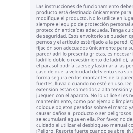
Las instrucciones de funcionamiento deben 
producto está destinado únicamente para us
modifique el producto. No lo utilice en lu
siempre el equipo de protección personal ad
protección anticaídas adecuada. Tenga cuida
de seguridad. Esos envoltorio se pueden qu
pernos y el artículo esté fijado a la pared
fijación son adecuados únicamente para su 
pared/ladrillo presenta grietas, es necesar
ladrillo doble o revestimiento de ladrillo),
el parasol podría caerse y lastimar a las pe
caso de que la velocidad del viento sea su
forma segura en los montantes de la pared
fuertes, lluvia o cuando no esté en uso. D
extensión están sometidos a alta tensión y
jueguen con el aparato. No lo utilice si es 
mantenimiento, como por ejemplo limpieza 
coloque objetos pesados ​​sobre el marco 
causar daños al producto o ser peligrosos 
se acumulará agua en ella. Por favor, no des
cuidado al utilizar el desbloqueo manual c
¡Peligro! Resorte fuerte cuando se abre. 