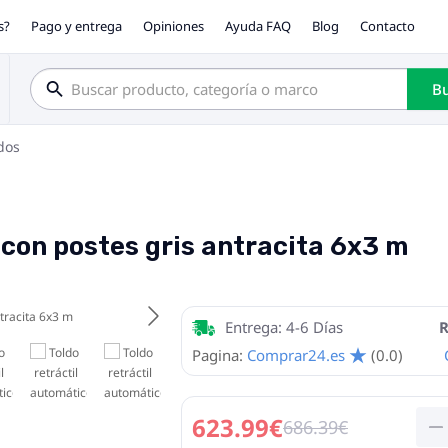
s?
Pago y entrega
Opiniones
Ayuda FAQ
Blog
Contacto
Bu
dos
 con postes gris antracita 6x3 m
Entrega: 4-6 Días
R
Pagina:
Comprar24.es
(0.0)
623.99€
686.39€