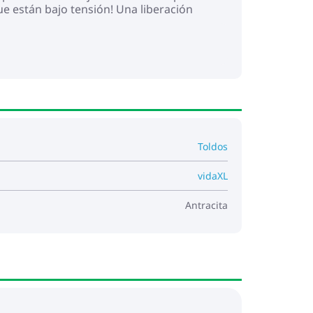
que están bajo tensión! Una liberación
ario deben leerse antes del uso del
icios y otras obras de construcción.
GPSR
Toldos
vidaXL
Antracita