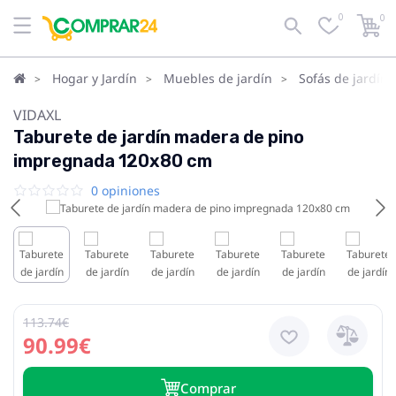
0
0
Hogar y Jardín
Muebles de jardín
Sofás de jardín
VIDAXL
Taburete de jardín madera de pino
impregnada 120x80 cm
0 opiniones
113.74€
90.99€
Сomprar