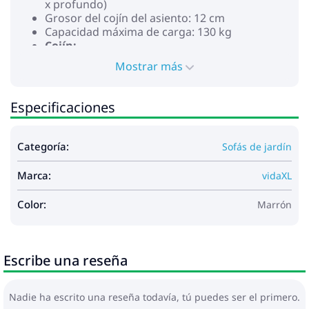
x profundo)
Grosor del cojín del asiento: 12 cm
Capacidad máxima de carga: 130 kg
Cojín:
Color: Blanco crema
Mostrar más
Dimensiones del cojín de asiento: 60 x 60 x 12
cm (largo x ancho x grosor)
Material de la cubierta: Poliéster
Especificaciones
Material de relleno: Poliéster
Requiere montaje: Sí
Categoría:
Sofás de jardín
La entrega contiene:
1 x Reposapiés de jardín
Marca:
vidaXL
1 x Cojín de asiento
Máximo 110 kg por asiento.
Color:
Marrón
Escribe una reseña
Nadie ha escrito una reseña todavía, tú puedes ser el primero.