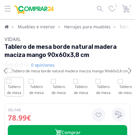
0
0
Muebles e interior
Herrajes para muebles
Tabler
VIDAXL
Tablero de mesa borde natural madera
maciza mango 90x60x3,8 cm
0 opiniones
98.74€
78.99€
Сomprar