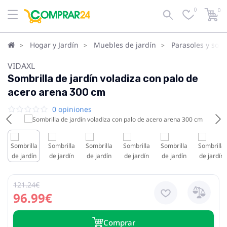
0
0
Hogar y Jardín
Muebles de jardín
Parasoles y somb
VIDAXL
Sombrilla de jardín voladiza con palo de
acero arena 300 cm
0 opiniones
121.24€
96.99€
Сomprar