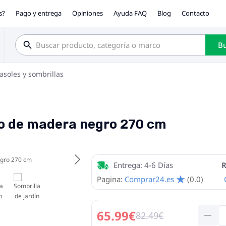
s?
Pago y entrega
Opiniones
Ayuda FAQ
Blog
Contacto
Bu
asoles y sombrillas
lo de madera negro 270 cm
Entrega: 4-6 Días
R
Pagina:
Comprar24.es
(0.0)
65.99€
82.49€