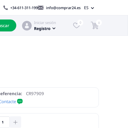
ES
+34-611-311-199
info@comprar24.es
Iniciar sesión
0
0
scar
Registro
eferencia:
CR97909