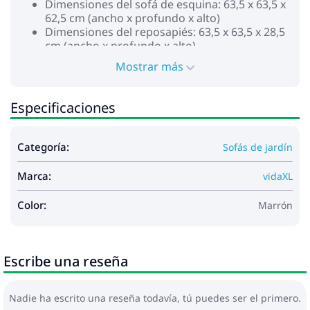
Dimensiones del sofá de esquina: 63,5 x 63,5 x
62,5 cm (ancho x profundo x alto)
Dimensiones del reposapiés: 63,5 x 63,5 x 28,5
cm (ancho x profundo x alto)
Ancho de asiento (2 plazas): 120 cm
Mostrar más
Profundidad de asiento (2 plazas): 60 cm
Altura del respaldo: 34 cm
Máx. capacidad de carga (por asiento): 110 kg
Especificaciones
Requiere montaje: Sí
La entrega contiene:
Categoría:
Sofás de jardín
2 x Sofás esquineros
1 x Reposapiés
Marca:
vidaXL
Máximo 110 kg por asiento.
Color:
Marrón
Escribe una reseña
Nadie ha escrito una reseña todavía, tú puedes ser el primero.