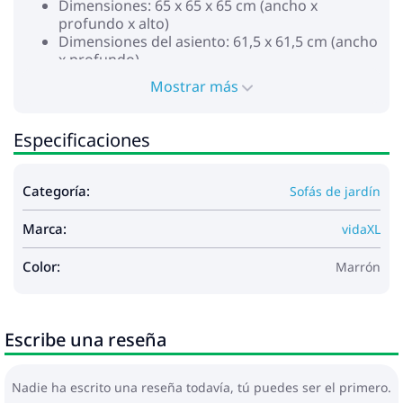
Dimensiones: 65 x 65 x 65 cm (ancho x
profundo x alto)
Dimensiones del asiento: 61,5 x 61,5 cm (ancho
x profundo)
Altura del asiento desde el suelo: 29 cm
Mostrar más
Sofá sin reposabrazos:
Color de ratán sintético: Gris
Material: Madera maciza de acacia con
Especificaciones
acabado al aceite, ratán PE
Dimensiones: 65 x 65 x 65 cm (ancho x
profundo x alto)
Categoría:
Sofás de jardín
Dimensiones del asiento: 65 x 61,5 cm (ancho x
profundo)
Marca:
vidaXL
Altura del asiento desde el suelo: 29 cm
Cojín:
Color:
Marrón
Color: Gris
Material de la cubierta: Tela (100% poliéster)
Material del relleno del cojín de asiento:
Espuma
Escribe una reseña
Material de relleno del cojín del respaldo: Fibra
de polietileno
Dimensiones del cojín del asiento (L): 65 x 65 x
Nadie ha escrito una reseña todavía, tú puedes ser el primero.
6 cm (ancho x profundo x grosor)