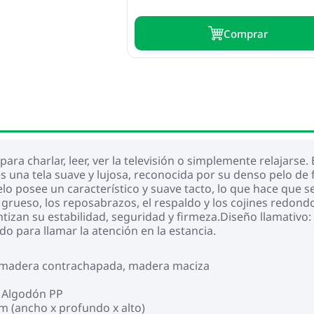
Сomprar
para charlar, leer, ver la televisión o simplemente relajars
 es una tela suave y lujosa, reconocida por su denso pelo d
elo posee un característico y suave tacto, lo que hace que 
rueso, los reposabrazos, el respaldo y los cojines redondos
izan su estabilidad, seguridad y firmeza.Diseño llamativo: 
o para llamar la atención en la estancia.
), madera contrachapada, madera maciza
: Algodón PP
cm (ancho x profundo x alto)