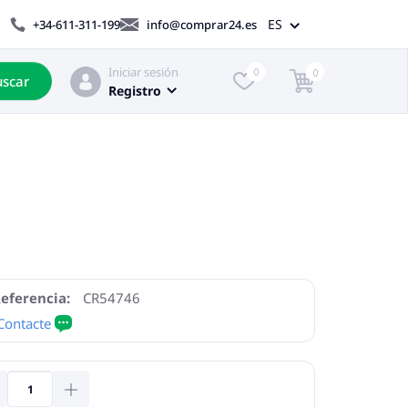
ES
+34-611-311-199
info@comprar24.es
Iniciar sesión
0
0
scar
Registro
eferencia:
CR54746