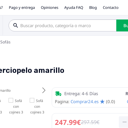
s?
Pago y entrega
Opiniones
Ayuda FAQ
Blog
Contacto
Bu
Sofás
erciopelo amarillo
Entrega: 4-6 Días
R
Pagina:
Comprar24.es
(0.0)
247.99€
297.59€