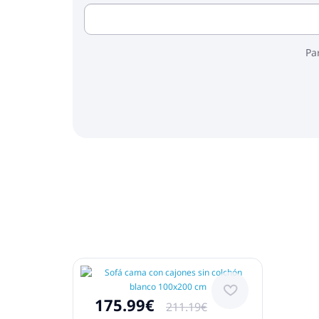
Pa
175.99€
211.19€