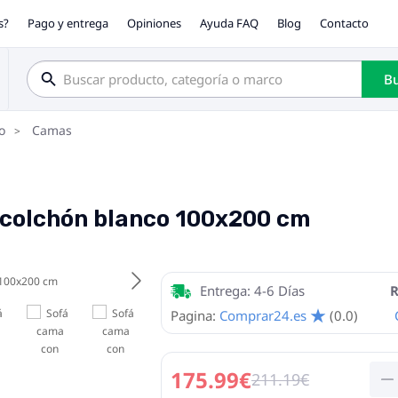
s?
Pago y entrega
Opiniones
Ayuda FAQ
Blog
Contacto
Bu
o
Camas
 colchón blanco 100x200 cm
Entrega: 4-6 Días
R
Pagina:
Comprar24.es
(0.0)
175.99€
211.19€