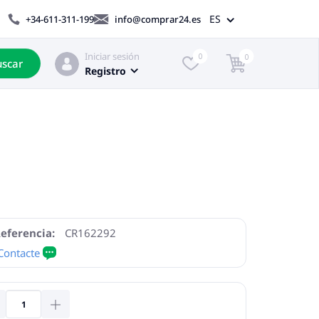
ES
+34-611-311-199
info@comprar24.es
Iniciar sesión
0
0
scar
Registro
eferencia:
CR162292