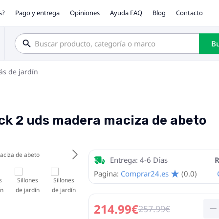
s?
Pago y entrega
Opiniones
Ayuda FAQ
Blog
Contacto
Bu
ás de jardín
ack 2 uds madera maciza de abeto
Entrega: 4-6 Días
R
Pagina:
Comprar24.es
(0.0)
214.99€
257.99€