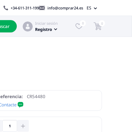
ES
+34-611-311-199
info@comprar24.es
Iniciar sesión
0
0
scar
Registro
eferencia:
CR54480