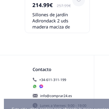
214.99€
257.99€
Sillones de jardín
Adirondack 2 uds
madera maciza de
abeto
Contacto
+34-611-311-199
info@comprar24.es
Lunes a Viernes: 9:00 - 19:00