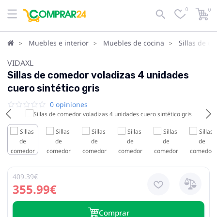
0
0
Muebles e interior
Muebles de cocina
Sillas de c
VIDAXL
Sillas de comedor voladizas 4 unidades
cuero sintético gris
0 opiniones
409.39€
355.99€
Сomprar