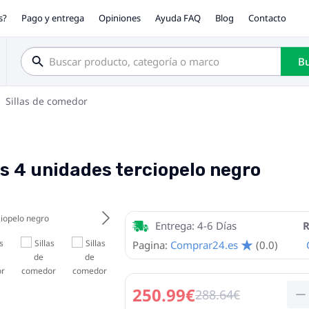
s?
Pago y entrega
Opiniones
Ayuda FAQ
Blog
Contacto
Bu
Sillas de comedor
as 4 unidades terciopelo negro
Entrega: 4-6 Días
R
Pagina:
Comprar24.es
(0.0)
250.99€
288.64€