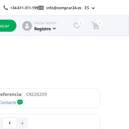
ES
+34-611-311-199
info@comprar24.es
Iniciar sesión
0
0
scar
Registro
eferencia:
CR226209