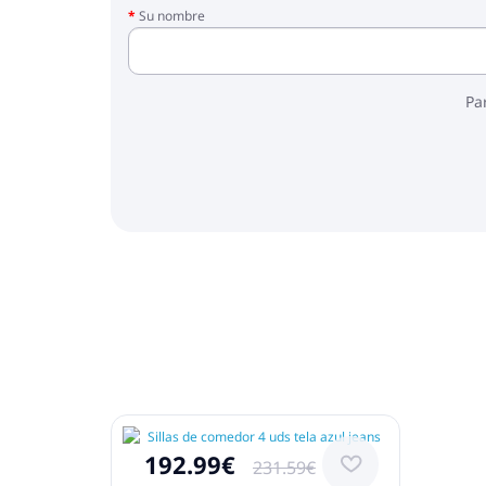
Su nombre
Pa
192.99€
231.59€