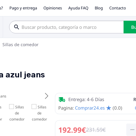
s?
Pago y entrega
Opiniones
Ayuda FAQ
Blog
Contacto
Bu
Sillas de comedor
a azul jeans
Entrega: 4-6 Días
R
Pagina:
Comprar24.es
(0.0)
192.99€
231.59€