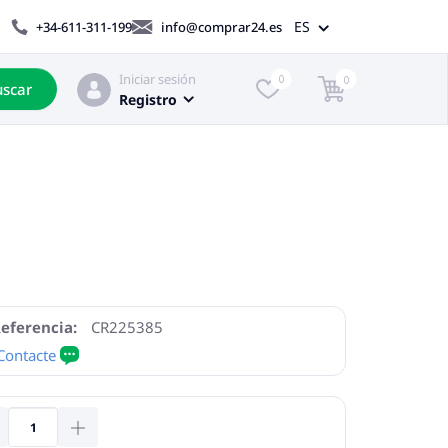
ES
+34-611-311-199
info@comprar24.es
Iniciar sesión
0
0
scar
Registro
eferencia:
CR225385