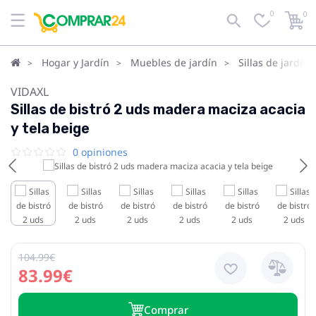
0
0
Hogar y Jardín
Muebles de jardín
Sillas de jardín
VIDAXL
Sillas de bistró 2 uds madera maciza acacia
y tela beige
0 opiniones
104.99€
83.99€
Сomprar