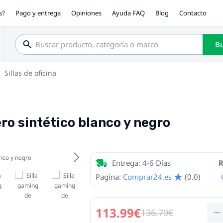
s?
Pago y entrega
Opiniones
Ayuda FAQ
Blog
Contacto
Bu
Sillas de oficina
ro sintético blanco y negro
Entrega: 4-6 Días
R
Pagina:
Comprar24.es
(0.0)
113.99€
136.79€