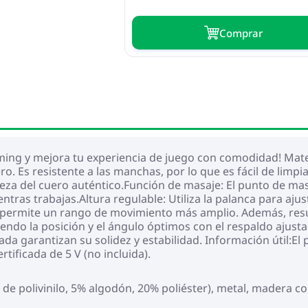
Сomprar
gaming y mejora tu experiencia de juego con comodidad! Mater
o. Es resistente a las manchas, por lo que es fácil de lim
lleza del cuero auténtico.Función de masaje: El punto de masa
ntras trabajas.Altura regulable: Utiliza la palanca para ajus
s permite un rango de movimiento más amplio. Además, resul
endo la posición y el ángulo óptimos con el respaldo ajusta
a garantizan su solidez y estabilidad. Información útil:El
tificada de 5 V (no incluida).
o de polivinilo, 5% algodón, 20% poliéster), metal, madera c