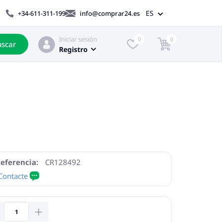
ES
+34-611-311-199
info@comprar24.es
Iniciar sesión
0
0
scar
Registro
eferencia:
CR128492