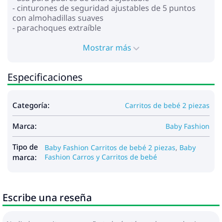
- cinturones de seguridad ajustables de 5 puntos
con almohadillas suaves
- parachoques extraíble
- ruedas: inflables
- absorción de impactos en todas las ruedas
Mostrar más
- freno central
- carro de la compra
Especificaciones
Dimensiones:
- dimensiones del marco plegado: 88x60x45 cm
Categoría:
Carritos de bebé 2 piezas
- ancho del bloque para caminar: 34 cm
- dimensiones de la cuna: 80x36x23 cm
Marca:
- peso del cuadro: 10,4 kg
Baby Fashion
- peso de la cuna: 5,4 kg
- peso del bloque para caminar: 4,3 kg
Tipo de
Baby Fashion Carritos de bebé 2 piezas
,
Baby
marca:
Fashion Carros y Carritos de bebé
Incluido:
- marco
- cuna con capa
Escribe una reseña
- colchón en la cuna
- bloque para caminar con cubre pies
- bolsa