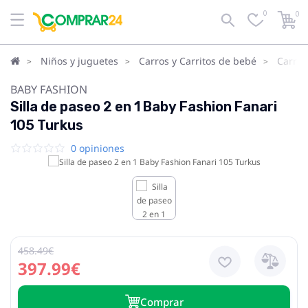
0
0
Niños y juguetes
Carros y Carritos de bebé
Carrit
BABY FASHION
Silla de paseo 2 en 1 Baby Fashion Fanari
105 Turkus
0 opiniones
458.49€
397.99€
Сomprar