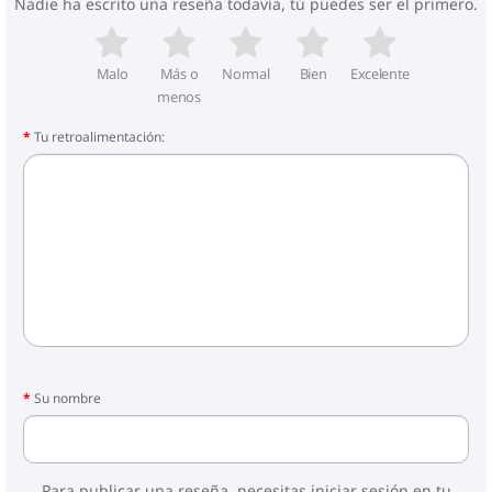
Nadie ha escrito una reseña todavía, tú puedes ser el primero.
Malo
Más o
Normal
Bien
Excelente
menos
Tu retroalimentación:
Su nombre
Para publicar una reseña, necesitas iniciar sesión en tu