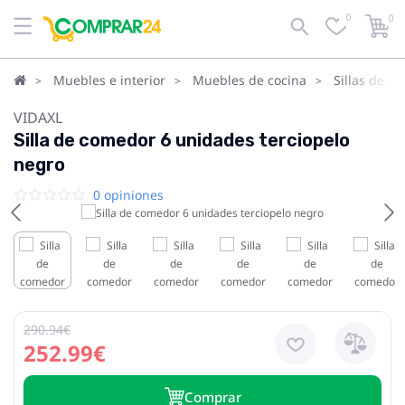
0
0
Muebles e interior
Muebles de cocina
Sillas de c
VIDAXL
Silla de comedor 6 unidades terciopelo
negro
0 opiniones
290.94€
252.99€
Сomprar