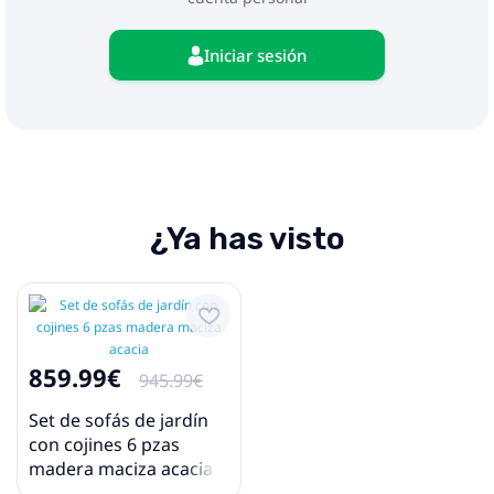
3 x Sofás de 2 plazas para jardín
1 x Sofá de esquina
1 x Sofá con reposabrazos
Iniciar sesión
1 x Mesa
9 x Cojines de respaldo con funda extraíble y
lavable
8 x Cojines de asiento con funda extraíble y
lavable
Máximo 110 kg por asiento.
¿Ya has visto
859.99€
945.99€
Set de sofás de jardín
con cojines 6 pzas
madera maciza acacia