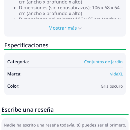
cm (ancho x profundo x alto)
Dimensiones (sin reposabrazos): 106 x 68 x 64
cm (ancho x profundo x alto)
Dimensiones del asiento: 106 x 66 cm (ancho x
profundo)
Mostrar más
Altura del asiento desde el suelo (sin cojín): 27
cm
Altura del reposabrazos desde el suelo: 55 cm
Especificaciones
Asiento de esquina:
Material de la silla: Madera maciza de acacia
con un acabado de aceite
Categoría:
Conjuntos de jardín
Dimensiones: 68 x 68 x 64 cm (ancho x
profundo x alto)
Marca:
vidaXL
Dimensiones del asiento: 66 x 66 cm (ancho x
profundo)
Color:
Gris oscuro
Altura del asiento desde el suelo (sin cojín): 27
cm
Sofá con reposabrazos:
Material de la silla: Madera maciza de acacia
Escribe una reseña
con un acabado de aceite
Dimensiones: 68 x 68 x 64 cm (ancho x
profundo x alto)
Nadie ha escrito una reseña todavía, tú puedes ser el primero.
Dimensiones del asiento: 53 x 66 cm (ancho x