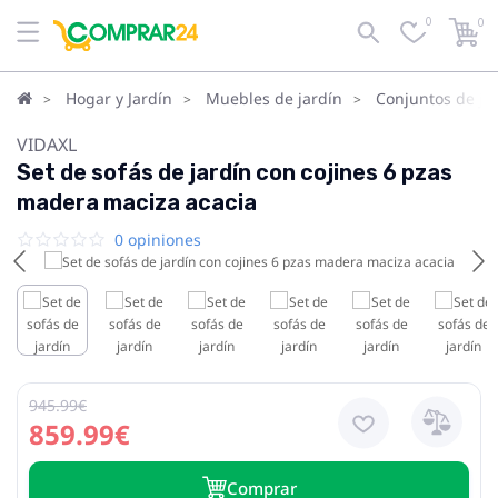
0
0
Hogar y Jardín
Muebles de jardín
Conjuntos de ja
VIDAXL
Set de sofás de jardín con cojines 6 pzas
madera maciza acacia
0 opiniones
945.99€
859.99€
Сomprar