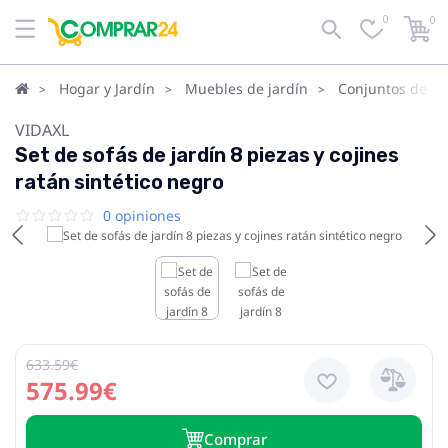
0
0
Hogar y Jardín
Muebles de jardín
Conjuntos de ja
VIDAXL
Set de sofás de jardín 8 piezas y cojines
ratán sintético negro
0 opiniones
633.59€
575.99€
Сomprar