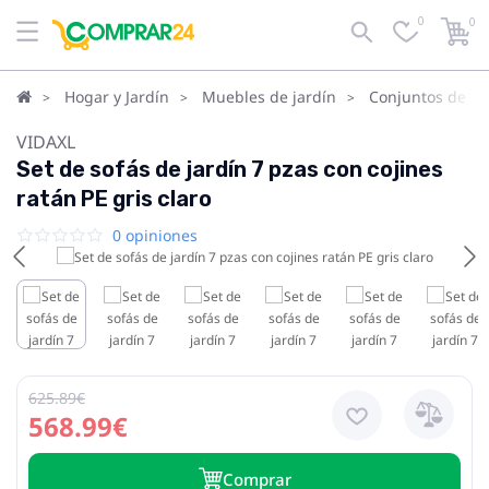
0
0
Hogar y Jardín
Muebles de jardín
Conjuntos de ja
VIDAXL
Set de sofás de jardín 7 pzas con cojines
ratán PE gris claro
0 opiniones
625.89€
568.99€
Сomprar