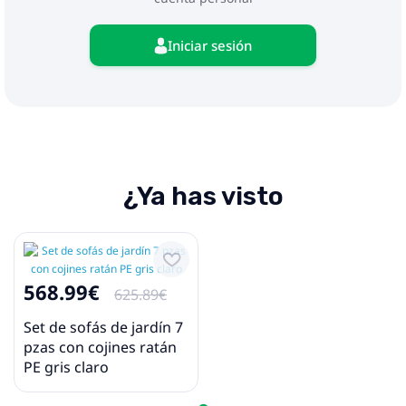
cm (largo x ancho x profundo)
La entrega contiene:
2 x Asientos de esquina
Iniciar sesión
2 x Asientos centrales
2 x Sofás con reposabrazos
1 x Mesa de jardín
8 x Cojines de respaldo
6 x Cojines para asiento con funda extraíble y
lavable
¿Ya has visto
568.99€
625.89€
Set de sofás de jardín 7
pzas con cojines ratán
PE gris claro