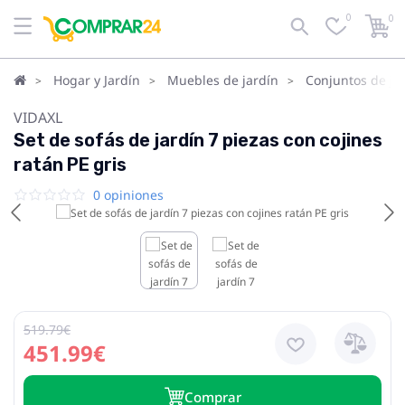
0
0
Hogar y Jardín
Muebles de jardín
Conjuntos de ja
VIDAXL
Set de sofás de jardín 7 piezas con cojines
ratán PE gris
0 opiniones
519.79€
451.99€
Сomprar