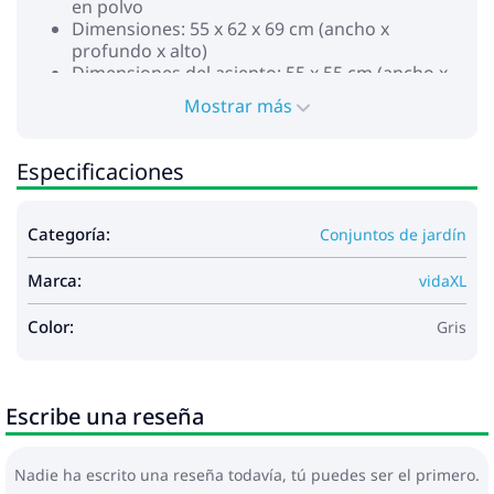
en polvo
Dimensiones: 55 x 62 x 69 cm (ancho x
profundo x alto)
Dimensiones del asiento: 55 x 55 cm (ancho x
profundo)
Mostrar más
Altura del asiento desde el suelo: 37 cm
Sofá con reposabrazos:
Color: Gris claro
Especificaciones
Material: Ratán de PE, acero con recubrimiento
en polvo
Dimensiones: 83 x 62 x 69 cm (ancho x
Categoría:
Conjuntos de jardín
profundo x alto)
Dimensiones del asiento: 55 x 55 cm (ancho x
Marca:
vidaXL
profundo)
Altura del asiento desde el suelo: 37 cm
Color:
Gris
Altura del reposabrazos desde el suelo: 55 cm
Anchura del asiento: 27,5 cm
Reposapiés:
Color: Gris claro
Escribe una reseña
Material: Ratán de PE, acero con recubrimiento
en polvo
Dimensiones: 55 x 55 x 37 cm (ancho x
Nadie ha escrito una reseña todavía, tú puedes ser el primero.
profundo x alto)