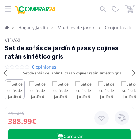
0
0
Hogar y Jardín
Muebles de jardín
Conjuntos de ja
VIDAXL
Set de sofás de jardín 6 pzas y cojines
ratán sintético gris
0 opiniones
447.34€
388.99€
Сomprar